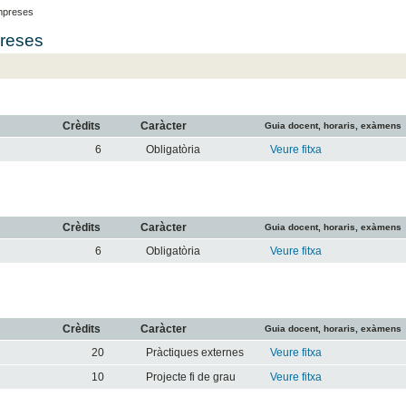
Empreses
preses
Crèdits
Caràcter
Guia docent, horaris, exàmens
6
Obligatòria
Veure fitxa
Crèdits
Caràcter
Guia docent, horaris, exàmens
6
Obligatòria
Veure fitxa
Crèdits
Caràcter
Guia docent, horaris, exàmens
20
Pràctiques externes
Veure fitxa
10
Projecte fi de grau
Veure fitxa