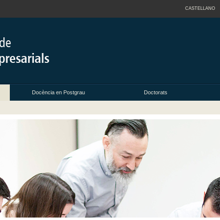
CASTELLANO
Docència en Postgrau
Doctorats