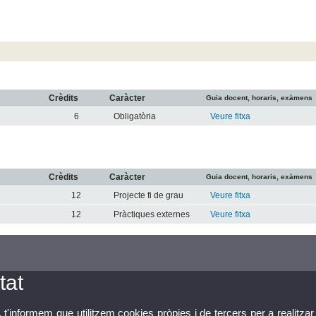
Crèdits
Caràcter
Guia docent, horaris, exàmens
6
Obligatòria
Veure fitxa
Crèdits
Caràcter
Guia docent, horaris, exàmens
12
Projecte fi de grau
Veure fitxa
12
Pràctiques externes
Veure fitxa
tat
, t'informem que utilitzem cookies pròpies i de tercers per a realitzar