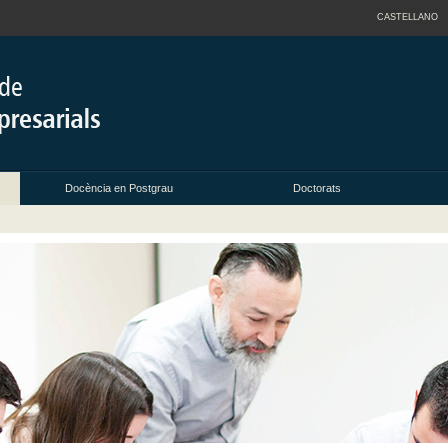
CASTELLANO
Docència en Postgrau
Doctorats