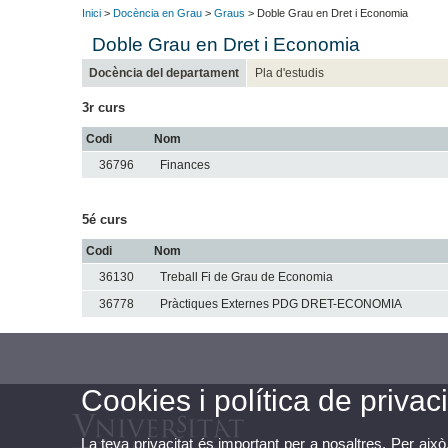
Inici
>
Docència en Grau
>
Graus
> Doble Grau en Dret i Economia
Doble Grau en Dret i Economia
Docència del departament
Pla d'estudis
3r curs
Codi
Nom
36796
Finances
5é curs
Codi
Nom
36130
Treball Fi de Grau de Economia
36778
Pràctiques Externes PDG DRET-ECONOMIA
Cookies i política de privaci
La teva privacitat és important per a nosaltres. Per això