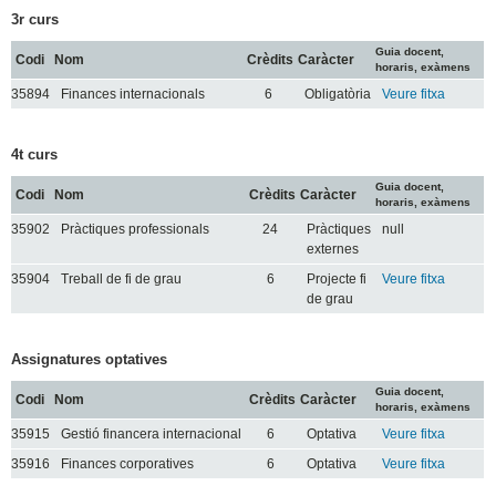
3r curs
Guia docent,
Codi
Nom
Crèdits
Caràcter
horaris, exàmens
35894
Finances internacionals
6
Obligatòria
Veure fitxa
4t curs
Guia docent,
Codi
Nom
Crèdits
Caràcter
horaris, exàmens
35902
Pràctiques professionals
24
Pràctiques
null
externes
35904
Treball de fi de grau
6
Projecte fi
Veure fitxa
de grau
Assignatures optatives
Guia docent,
Codi
Nom
Crèdits
Caràcter
horaris, exàmens
35915
Gestió financera internacional
6
Optativa
Veure fitxa
35916
Finances corporatives
6
Optativa
Veure fitxa