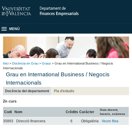
MENÚ
Inici
>
Docència en Grau
>
Graus
> Grau en International Business / Negocis
Internacionals
Grau en International Business / Negocis
Internacionals
Docència del departament
Pla d'estudis
2n curs
Guia docent,
Codi
Nom
Crèdits
Caràcter
horaris, exàmens
35893
Direcció financera
6
Obligatòria
Veure fitxa