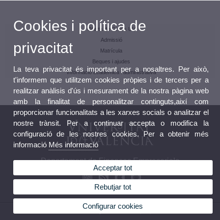
Cookies i política de
Oferta de Graus UV
Admissió
privacitat
Matrícula
Beques i ajudes
La teva privacitat és important per a nosaltres. Per això,
Informació acadèmica i administrativa
t'informem que utilitzem cookies pròpies i de tercers per a
realitzar anàlisis d'ús i mesurament de la nostra pàgina web
amb la finalitat de personalitzar continguts,així com
proporcionar funcionalitats a les xarxes socials o analitzar el
nostre trànsit. Per a continuar accepta o modifica la
configuració de les nostres cookies. Per a obtenir més
informació
Més informació
Departament de Finances Empresarials
Acceptar tot
Rebutjar tot
Configurar cookies
© 2026 UV. - Avda. Tarongers s/n. Telèfon: (+34) 96 382 83 69