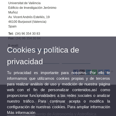
Universitat de València
Edificio de Investigación Jerónimo
Muñoz
Av. Vicent Andrés Estellés, 19
46100 Burjassot (Valencia)
Spain
Tel:
(34) 96 354 30 83
Fax:
(34) 96 354 30 84
E-mail:
Cookies y política de
dep.astronomia.i.astrofisica@uv.es
privacidad
Tu privacidad es importante para nosotros. Por ello te
informamos que utilizamos cookies propias y de terceros
para realizar análisis de uso y medición de nuestra página
web con el fin de personalizar contenidos,así como
proporcionar funcionalidades a las redes sociales o analizar
nuestro tráfico. Para continuar acepta o modifica la
configuración de nuestras cookies. Para ampliar información
Más información
Departamento de Astronomía y Astrofísica