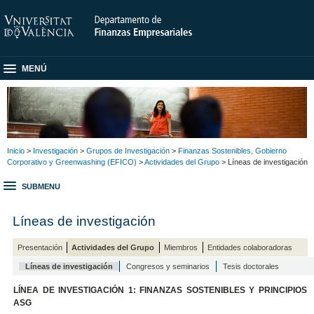
MENÚ
Inicio
>
Investigación
>
Grupos de Investigación
>
Finanzas Sostenibles, Gobierno
Corporativo y Greenwashing (EFICO)
>
Actividades del Grupo
> Líneas de investigación
SUBMENU
Líneas de investigación
Presentación
Actividades del Grupo
Miembros
Entidades colaboradoras
Líneas de investigación
Congresos y seminarios
Tesis doctorales
LÍNEA DE INVESTIGACIÓN 1: FINANZAS SOSTENIBLES Y PRINCIPIOS
ASG