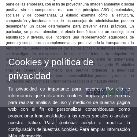
parte de las empresas, con el fin de proyectar una imagen ambiental o social
positiva sin un compromiso real con los principios ASG (ambientales,
sociales y de gobernanza). El estudio examina cómo la estructura,
composición y funcionamiento de los consejos de administración pueden
desempeñar un papel determinante para prevenir estas prácticas. En
particular, se presta atención al efecto beneficioso de un consejo bien
equilibrado y diverso, que incorpore una representación equilibrada de
género y competencias complementarias, promoviendo la transparencia, la
rendición de cuentas y la toma de decisiones éticas y sostenibles. Asimismo,
se investigan los mecanismos de supervisión interna, la adopción de
Cookies y política de
políticas de divulgación rigurosas y la relación entre la gobernanza
corporativa y la credibilidad de la información ASG divulgada. El objetivo
final es generar conocimiento que permita fortalecer la integridad
privacidad
corporativa, fomentando prácticas de sostenibilidad genuinas y reduciendo
los riesgos reputacionales y financieros asociados al “lavado verde”.
Tu privacidad es importante para nosotros. Por ello te
informamos que utilizamos cookies propias y de terceros
para realizar análisis de uso y medición de nuestra página
web con el fin de personalizar contenidos,así como
proporcionar funcionalidades a las redes sociales o analizar
nuestro tráfico. Para continuar acepta o modifica la
configuración de nuestras cookies. Para ampliar información
Más información