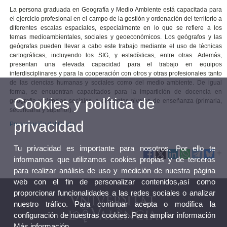
La persona graduada en Geografía y Medio Ambiente está capacitada para
el ejercicio profesional en el campo de la gestión y ordenación del territorio a
diferentes escalas espaciales, especialmente en lo que se refiere a los
temas medioambientales, sociales y geoeconómicos. Los geógrafos y las
geógrafas pueden llevar a cabo este trabajo mediante el uso de técnicas
cartográficas, incluyendo los SIG, y estadísticas, entre otras. Además,
presentan una elevada capacidad para el trabajo en equipos
interdisciplinares y para la cooperación con otros y otras profesionales tanto
de las ciencias humanas y sociales como del medio ambiente. De igual
forma, se encuentran capacitados para la impartición de docencia en
Cookies y política de
geografía y ciencias sociales, a diferentes niveles de enseñanza (primaria,
secundaria y superior).
privacidad
Presentación del Grado
.
Tu privacidad es importante para nosotros. Por ello te
informamos que utilizamos cookies propias y de terceros
para realizar análisis de uso y medición de nuestra página
web con el fin de personalizar contenidos,así como
proporcionar funcionalidades a las redes sociales o analizar
nuestro tráfico. Para continuar acepta o modifica la
configuración de nuestras cookies. Para ampliar información
Más información