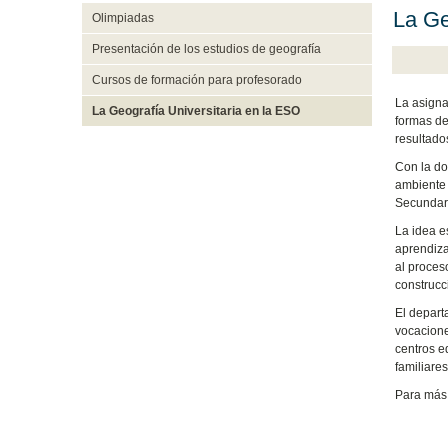
La Ge
Olimpiadas
Presentación de los estudios de geografía
Cursos de formación para profesorado
La asigna
La Geografía Universitaria en la ESO
formas de 
resultados
Con la do
ambiente 
Secundari
La idea e
aprendiza
al proces
construcc
El depart
vocacione
centros e
familiare
Para más 