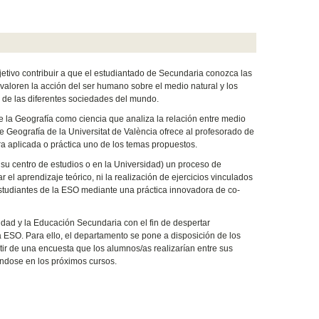
tivo contribuir a que el estudiantado de Secundaria conozca las
), valoren la acción del ser humano sobre el medio natural y los
cas de las diferentes sociedades del mundo.
 de la Geografía como ciencia que analiza la relación entre medio
de Geografía de la Universitat de València ofrece al profesorado de
ra aplicada o práctica uno de los temas propuestos.
su centro de estudios o en la Universidad) un proceso de
el aprendizaje teórico, ni la realización de ejercicios vinculados
studiantes de la ESO mediante una práctica innovadora de co-
sidad y la Educación Secundaria con el fin de despertar
la ESO. Para ello, el departamento se pone a disposición de los
tir de una encuesta que los alumnos/as realizarían entre sus
ándose en los próximos cursos.