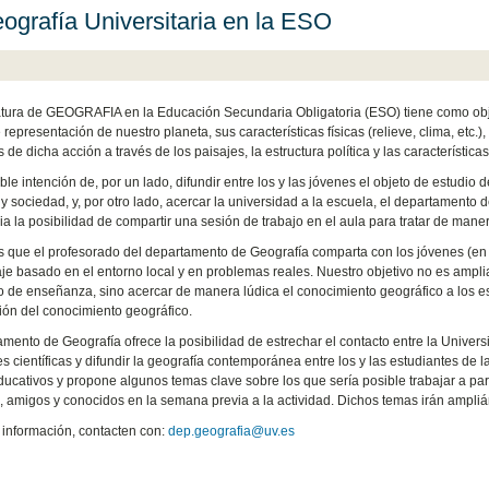
ografía Universitaria en la ESO
tura de GEOGRAFIA en la Educación Secundaria Obligatoria (ESO) tiene como obje
representación de nuestro planeta, sus características físicas (relieve, clima, etc.
 de dicha acción a través de los paisajes, la estructura política y las característi
ble intención de, por un lado, difundir entre los y las jóvenes el objeto de estudio
y sociedad, y, por otro lado, acercar la universidad a la escuela, el departamento 
a la posibilidad de compartir una sesión de trabajo en el aula para tratar de mane
s que el profesorado del departamento de Geografía comparta con los jóvenes (en 
je basado en el entorno local y en problemas reales. Nuestro objetivo no es ampliar 
o de enseñanza, sino acercar de manera lúdica el conocimiento geográfico a los e
ión del conocimiento geográfico.
amento de Geografía ofrece la posibilidad de estrechar el contacto entre la Univer
s científicas y difundir la geografía contemporánea entre los y las estudiantes de 
ducativos y propone algunos temas clave sobre los que sería posible trabajar a par
s, amigos y conocidos en la semana previa a la actividad. Dichos temas irán ampli
información, contacten con:
dep.geografia@uv.es