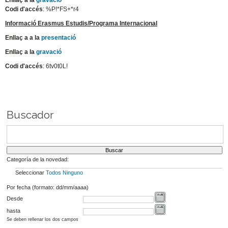
Enllaç a la
gravació
Codi d'accés
: %P!*FS+*r4
Informació Erasmus Estudis/Programa Internacional
Enllaç a a la
presentació
Enllaç a la
gravació
Codi d'accés
: 6tv0t0L!
Buscador
Categoría de la novedad:
Seleccionar
Todos
Ninguno
Por fecha (formato: dd/mm/aaaa)
Desde
hasta
Se deben rellenar los dos campos