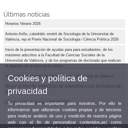
Últimas noticias
Horarios Verano 2026
Antonio Ariño, catedràtic emèrit de Sociologia de la Universitat de
València, rep el Premi Nacional de Sociologia i Ciència Política 2026
Inicio de la presentación de ayudas para para estudiantes, de los
másteres adscritos a la Facultad de Ciencias Sociales de la
Universitat de València, y de los programas de doctorado que realizan
el depósito de la tesis en la misma
Cookies y política de
Información del comité de emergencias la Universitat de València
RESOLUCIÓN DEL PROCESO DE ADMISIÓN A LOS ESTUDIOS DE
privacidad
DOCTORADO 2025/2026
Axel Honneth en Valencia (03/04/2025)
Tu privacidad es importante para nosotros. Por ello te
informamos que utilizamos cookies propias y de terceros
para realizar análisis de uso y medición de nuestra página
web con el fin de personalizar contenidos,así como