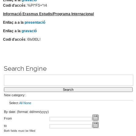
Enllaç a la
gravació
Codi d'accés
: %P!*FS+*r4
Informació Erasmus Estudis/Programa Internacional
Enllaç a a la
presentació
Enllaç a la
gravació
Codi d'accés
: 6tv0t0L!
Search Engine
New category:
Select
All
None
By date: (format: dd/mm/yyyy)
From
to
Both fields must be filled