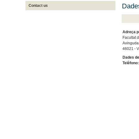
Dades
Contact us
Adreça p
Facultat 
Avinguda 
46021 - V
Dades de
Telèfono: