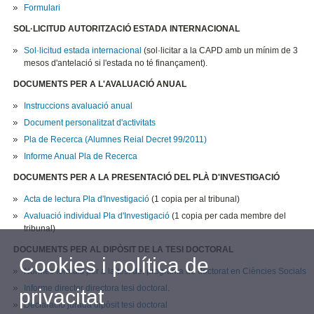
Formulari
SOL·LICITUD AUTORITZACIÓ ESTADA INTERNACIONAL
Sol·licitud estada internacional
(sol·licitar a la CAPD amb un mínim de 3
mesos d'antelació si l'estada no té finançament).
DOCUMENTS PER A L'AVALUACIÓ ANUAL
Instruccions avaluació anual
Document personalitzat d'activitats
Pla
de Recerca (Alumnes Reial Decret 99/2011)
Informe Anual Pla de Recerca
DOCUMENTS PER A LA PRESENTACIÓ DEL PLÀ D'INVESTIGACIÓ
Acta de lectura Pla d'Investigació
(1 copia per al tribunal)
Avaluació individual Pla d'Investigació
(1 copia per cada membre del
tribunal)
DOCUMENTS PER AL DIPÒSIT DE LA TESI DOCTORAL
Cookies i política de
Normes formals per a la tesi del programa de doctorat en Ciències Socials
Informe director directora tesi doctoral
.
privacitat
Declaració jurada dipòsit tesi doctoral