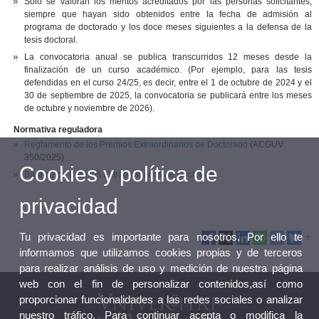
Solo se valoran los méritos acreditados por las personas solicitantes,
siempre que hayan sido obtenidos entre la fecha de admisión al
programa de doctorado y los doce meses siguientes a la defensa de la
tesis doctoral.
La convocatoria anual se publica transcurridos 12 meses desde la
finalización de un curso académico. (Por ejemplo, para las tesis
defendidas en el curso 24/25, es decir, entre el 1 de octubre de 2024 y el
30 de septiembre de 2025, la convocatoria se publicará entre los meses
de octubre y noviembre de 2026).
Normativa reguladora
Reglamento de los Premios Extraordinarios de Doctorado
(ACGUV
350/2025)
Cookies y política de
Baremo de Premios Extraordinarios de Doctorado
privacidad
Tu privacidad es importante para nosotros. Por ello te
informamos que utilizamos cookies propias y de terceros
para realizar análisis de uso y medición de nuestra página
web con el fin de personalizar contenidos,así como
proporcionar funcionalidades a las redes sociales o analizar
nuestro tráfico. Para continuar acepta o modifica la