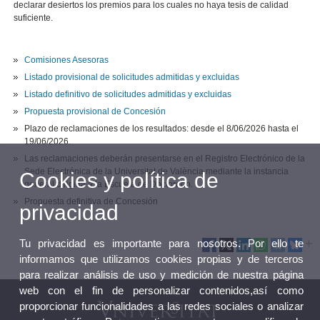
declarar desiertos los premios para los cuales no haya tesis de calidad
suficiente.
Comisiones Asesoras
Listado provisional de solicitudes admitidas y excluidas
Listado definitivo de solicitudes admitidas y excluidas
Propuesta provisional de Concesión
Plazo de reclamaciones de los resultados: desde el 8/06/2026 hasta el
19/06/2026.
Las reclamaciones deberán presentarse en el Registro Electrónico de la
Sede Electrónica de la Universitat de València mediante la instancia
Cookies y política de
general dirigida a la Escuela de Doctorado.
Propuesta definitiva de Concesión
privacidad
Tu privacidad es importante para nosotros. Por ello te
informamos que utilizamos cookies propias y de terceros
para realizar análisis de uso y medición de nuestra página
web con el fin de personalizar contenidos,así como
proporcionar funcionalidades a las redes sociales o analizar