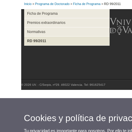
Inicio
>
Programa de Doctorado
>
Ficha de Programa
> RD 99/2011
Ficha de Programa
Premios extraordinarios
Normativas
RD 99/2011
© 2026 UV. - C/Serpis, nº29. 46022 Valencia. Tel: 961625417
Cookies y política de priva
Tu privacidad es importante para nosotros. Por ello te i