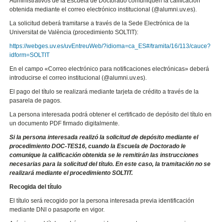
Administrativos de la Escuela de Doctorado comuniquen la calificación
obtenida mediante el correo electrónico institucional (@alumni.uv.es).
La solicitud deberá tramitarse a través de la Sede Electrónica de la
Universitat de València (procedimiento SOLTIT):
https://webges.uv.es/uvEntreuWeb/?idioma=ca_ES#/tramita/16/113/cauce?
idform=SOLTIT
En el campo «Correo electrónico para notificaciones electrónicas» deberá
introducirse el correo institucional (@alumni.uv.es).
El pago del título se realizará mediante tarjeta de crédito a través de la
pasarela de pagos.
La persona interesada podrá obtener el certificado de depósito del título en
un documento PDF firmado digitalmente.
Si la persona interesada realizó la solicitud de depósito mediante el
procedimiento DOC-TES16, cuando la Escuela de Doctorado le
comunique la calificación obtenida se le remitirán las instrucciones
necesarias para la solicitud del título. En este caso, la tramitación no se
realizará mediante el procedimiento SOLTIT.
Recogida del título
El título será recogido por la persona interesada previa identificación
mediante DNI o pasaporte en vigor.