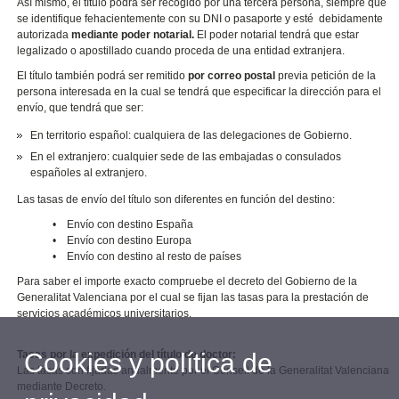
Así mismo, el título podrá ser recogido por una tercera persona, siempre que
se identifique fehacientemente con su DNI o pasaporte y esté debidamente
autorizada
mediante poder notarial.
El poder notarial tendrá que estar
legalizado o apostillado cuando proceda de una entidad extranjera.
El título también podrá ser remitido
por correo postal
previa petición de la
persona interesada en la cual se tendrá que especificar la dirección para el
envío, que tendrá que ser:
En territorio español: cualquiera de las delegaciones de Gobierno.
En el extranjero: cualquier sede de las embajadas o consulados
españoles al extranjero.
Las tasas de envío del título son diferentes en función del destino:
• Envío con destino España
• Envío con destino Europa
• Envío con destino al resto de países
Para saber el importe exacto compruebe el decreto del Gobierno de la
Generalitat Valenciana por el cual se fijan las tasas para la prestación de
servicios académicos universitarios.
Tasas por la expedición del título de doctor:
Cookies y política de
Las tasas son fijadas anualmente por el Consell de la Generalitat Valenciana
mediante Decreto.