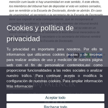
mención cum laude si hay unanimidad en este sentido. A este efecto,
los miembros del tribunal han de depositar el voto en sobres cerrados,
que se remitirán a la Escuela de Doctorado, donde se abrirán. En caso
de unanimidad, el secretario o la secretaria de la Escuela de Doctorado
tiene que expedir el acta correspondiente, que se incorporará al
expediente académico. Así mismo cada miembro del tribunal tendrá
Cookies y política de
que entregar al secretario o la secretaria del tribunal su voto en un
sobre cerrado indicando si considera la tesis doctoral merecedora de
privacidad
premio extraordinario. El secretario o la secretaria del tribunal remitirá
también estos sobres a la Escuela de Doctorado.
Tu privacidad es importante para nosotros. Por ello te
informamos que utilizamos cookies propias y de terceros
para realizar análisis de uso y medición de nuestra página
web con el fin de personalizar contenidos,así como
proporcionar funcionalidades a las redes sociales o analizar
nuestro tráfico. Para continuar acepta o modifica la
configuración de nuestras cookies. Para ampliar información
Más información
Programa de Doctorado en Dirección de Empresas
Aceptar todo
Rechazar todo