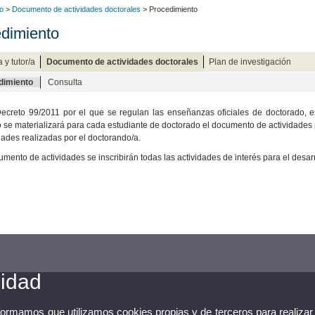
o
>
Documento de actividades doctorales
> Procedimiento
dimiento
a y tutor/a
Documento de actividades doctorales
Plan de investigación
dimiento
Consulta
ecreto 99/2011 por el que se regulan las enseñanzas oficiales de doctorado, 
 se materializará para cada estudiante de doctorado el documento de actividades p
idades realizadas por el doctorando/a.
umento de actividades se inscribirán todas las actividades de interés para el desarr
cidad
nformamos que utilizamos cookies propias y de terceros para realizar