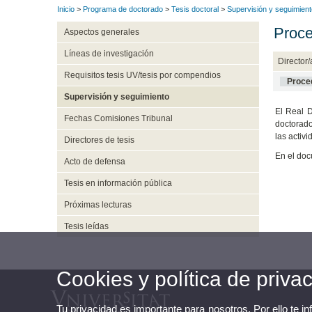
Inicio
>
Programa de doctorado
>
Tesis doctoral
>
Supervisión y seguimient
Proce
Aspectos generales
Líneas de investigación
Director/
Requisitos tesis UV/tesis por compendios
Proce
Supervisión y seguimiento
El Real D
Fechas Comisiones Tribunal
doctorado
las activ
Directores de tesis
En el doc
Acto de defensa
Tesis en información pública
Próximas lecturas
Tesis leídas
Cookies y política de priva
Tu privacidad es importante para nosotros. Por ello te i