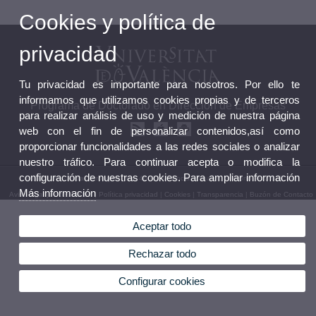
Cookies y política de
privacidad
Tu privacidad es importante para nosotros. Por ello te
informamos que utilizamos cookies propias y de terceros
Programa de Doctorado en Dirección de Empresas
para realizar análisis de uso y medición de nuestra página
web con el fin de personalizar contenidos,así como
proporcionar funcionalidades a las redes sociales o analizar
nuestro tráfico. Para continuar acepta o modifica la
configuración de nuestras cookies. Para ampliar información
© 2026 UV. - Avda. Tarongers, s/n. 46022 Valencia. España. Teléfono: 963 828 312
Más información
Aviso legal
|
Accesibilidad
|
Política privacidad
|
Cookies
|
Transparencia
|
Buzón de Contacto
Aceptar todo
Rechazar todo
Configurar cookies