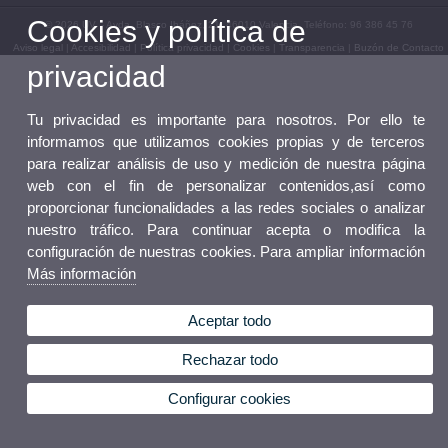
Cookies y política de
© 2026 UV. - Avda. Blasco Ibáñez, 21. 46010 Valencia. Teléfono: 96 386 45 76
Aviso legal
|
Accesibilidad
|
Política privacidad
|
Cookies
|
Transparencia
|
Buzón de Contacto
privacidad
Tu privacidad es importante para nosotros. Por ello te
informamos que utilizamos cookies propias y de terceros
para realizar análisis de uso y medición de nuestra página
web con el fin de personalizar contenidos,así como
proporcionar funcionalidades a las redes sociales o analizar
nuestro tráfico. Para continuar acepta o modifica la
configuración de nuestras cookies. Para ampliar información
Más información
Aceptar todo
Rechazar todo
Configurar cookies