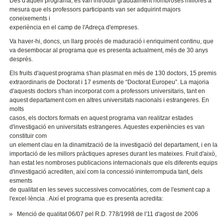
Des d'aquell programa, es van introduir gradualment nombroses millores a
mesura que els professors participants van ser adquirint majors
coneixements i
experiència en el camp de l'Adreça d'empreses.
Va haver-hi, doncs, un llarg procés de maduració i enriquiment continu, que
va desembocar al programa que es presenta actualment, més de 30 anys
després.
Els fruits d'aquest programa s'han plasmat en més de 130 doctors, 15 premis
extraordinaris de Doctorat i 17 esments de “Doctorat Europeu”. La majoria
d'aquests doctors s'han incorporat com a professors universitaris, tant en
aquest departament com en altres universitats nacionals i estrangeres. En
molts
casos, els doctors formats en aquest programa van realitzar estades
d'investigació en universitats estrangeres. Aquestes experiències es van
constituir com
un element clau en la dinamització de la investigació del departament, i en la
importació de les millors pràctiques apreses durant les mateixes. Fruit d'això,
han estat les nombroses publicacions internacionals que els diferents equips
d'investigació acrediten, així com la concessió ininterrompuda tant, dels
esments
de qualitat en les seves successives convocatòries, com de l'esment cap a
l'excel·lència . Així el programa que es presenta acredita:
Menció de qualitat 06/07 pel R.D. 778/1998 de l'11 d'agost de 2006