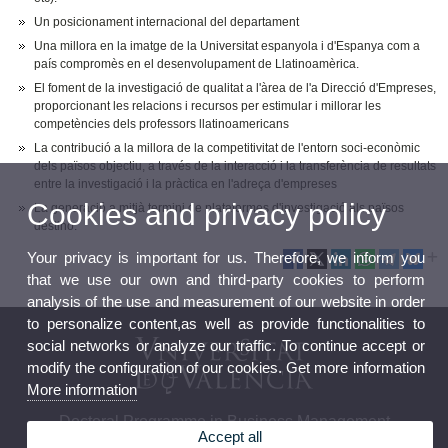
Un posicionament internacional del departament
Una millora en la imatge de la Universitat espanyola i d'Espanya com a
país compromès en el desenvolupament de Llatinoamèrica.
El foment de la investigació de qualitat a l'àrea de l'a Direcció d'Empreses,
proporcionant les relacions i recursos per estimular i millorar les
competències dels professors llatinoamericans
La contribució a la millora de la competitivitat de l'entorn soci-econòmic
dels països objectiu, a través de la interacció i la transferència de resultats
entre la investigació i la pràctica en l'adreça d'empreses
Cookies and privacy policy
La generació a mitjà termini de plataformes d'investigació als països
destino.
Your privacy is important for us. Therefore, we inform you
that we use our own and third-party cookies to perform
analysis of the use and measurement of our website in order
to personalize content,as well as provide functionalities to
social networks or analyze our traffic. To continue accept or
modify the configuration of our cookies. Get more information
More information
Doctoral Programme in Business Management
Accept all