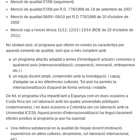
Menció de qualitat 07/08 (seguiment)
Menció de qualitat 07/08 pel R.D. 778/1998 de 19 de setembre de 2007
Menció de qualitat 08/09 i 09/10 pel R.D 778/1998 de 20 d'octubre de
2008
Menció cap a l'excel·lència 11/12, 12/13 i 13/14 (BOE de 20 d'octubre de
2011)
No obstant això, el programa que oferim no només es caracteritza per
aquests esments de qualitat, sinó que a més comptem amb
un programa atractiu adaptat a temes d'investigació actuals i comunes a
qualsevol país (internacionalització, cooperació, innovació, entrepeneur
etc.) i
un equip docent ampli, compromès amb la investigació, i capaç
d'adaptar-se a les diferències culturals. Tot això ha permès la
internacionalització d'aquest de forma seriosa i notable.
De fet, el programa s'ha impartit tant a Espanya com en dues ocasions a
Costa Rica (en col·laboració amb les quatre universitats públiques
costarricenses), i en dues ocasions a Colòmbia (en col·laboració amb la
Universitat ICESI). Aquest procés d'internacionalització ha tingut clarament
efectes positius al programa ja que ha suposat:
Una millora substancial en la qualitat de l'equip docent (motivació,
experiència en altres cultures, dinamisme, col·laboració internacional,
etc).