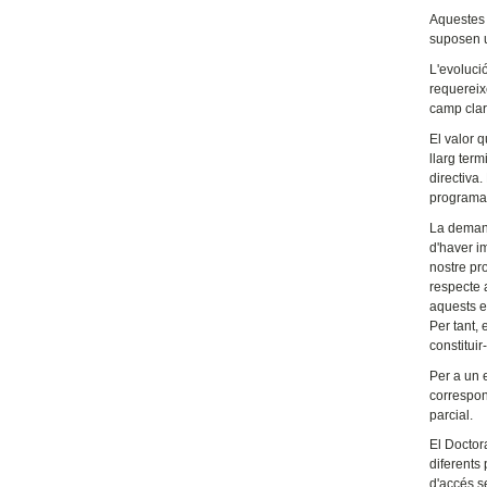
Aquestes 
suposen u
L'evoluci
requereix
camp clar
El valor q
llarg term
directiva.
programa 
La demand
d'haver i
nostre pro
respecte a
aquests e
Per tant, 
constituir
Per a un 
correspon
parcial.
El Doctor
diferents
d'accés se