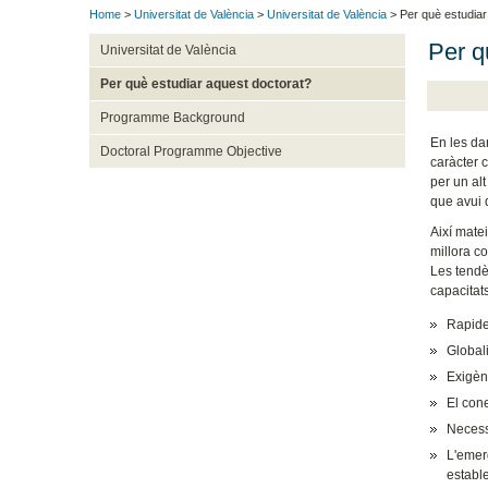
Home
>
Universitat de València
>
Universitat de València
> Per què estudiar
Per q
Universitat de València
Per què estudiar aquest doctorat?
Programme Background
En les da
Doctoral Programme Objective
caràcter 
per un alt
que avui 
Així mate
millora c
Les tendèn
capacitat
Rapides
Global
Exigènc
El cone
Necessi
L'emer
estable