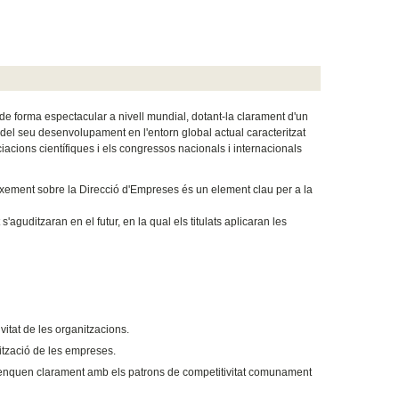
de forma espectacular a nivell mundial, dotant-la clarament d'un
 del seu desenvolupament en l'entorn global actual caracteritzat
ociacions científiques i els congressos nacionals i internacionals
neixement sobre la Direcció d'Empreses és un element clau per a la
aguditzaran en el futur, en la qual els titulats aplicaran les
vitat de les organitzacions.
nització de les empreses.
renquen clarament amb els patrons de competitivitat comunament