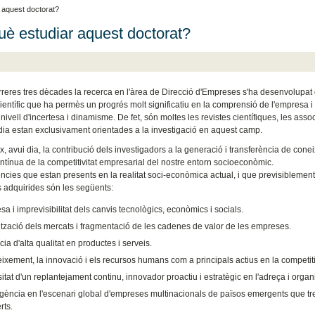
 aquest doctorat?
uè estudiar aquest doctorat?
rreres tres dècades la recerca en l'àrea de Direcció d'Empreses s'ha desenvolupat 
científic que ha permès un progrés molt significatiu en la comprensió de l'empresa i
 nivell d'incertesa i dinamisme. De fet, són moltes les revistes científiques, les ass
dia estan exclusivament orientades a la investigació en aquest camp.
ix, avui dia, la contribució dels investigadors a la generació i transferència de co
ontínua de la competitivitat empresarial del nostre entorn socioeconòmic.
cies que estan presents en la realitat soci-econòmica actual, i que previsiblement s'
s adquirides són les següents:
a i imprevisibilitat dels canvis tecnològics, econòmics i socials.
ització dels mercats i fragmentació de les cadenes de valor de les empreses.
ia d'alta qualitat en productes i serveis.
ixement, la innovació i els recursos humans com a principals actius en la competiti
tat d'un replantejament continu, innovador proactiu i estratègic en l'adreça i orga
gència en l'escenari global d'empreses multinacionals de països emergents que t
rts.