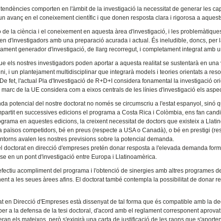
tendències comporten en l'àmbit de la investigació la necessitat de generar les cap
n avanç en el coneixement científic i que donen resposta clara i rigorosa a aquests
ó de la ciència i el coneixement en aquesta àrea d'investigació, i les problemàtiqu
en d'investigadors amb una preparació acurada i actual. És ineludible, doncs, per l
ament generador d'investigació, de llarg recorregut, i completament integrat amb u
ue els nostres investigadors poden aportar a aquesta realitat se sustentarà en una v
ini, i un plantejament multidisciplinar que integrarà models i teories orientats a r
 De fet, l'actual Pla d'Investigació de R+D+I considera fonamental la investigació o
marc de la UE considera com a eixos centrals de les línies d'investigació els asp
a potencial del nostre doctorat no només se circumscriu a l'estat espanyol, sinó 
mpartit en successives edicions el programa a Costa Rica i Colòmbia, ens fan cand
grama en aquestes edicions, la creixent necessitat de doctors que existeix a Llatino
 països competidors, bé en preus (respecte a USA o Canadà), o bé en prestigi (respecte
ntorns avalen les nostres previsions sobre la potencial demanda.
el doctorat en direcció d'empreses pretén donar resposta a l'elevada demanda formati
-se en un pont d'investigació entre Europa i Llatinoamèrica.
efectiu acompliment del programa i l'obtenció de sinergies amb altres programes de 
ent a les seues àrees afins. El doctorat també contempla la possibilitat de donar
at en Direcció d'Empreses està dissenyat de tal forma que és compatible amb la de
 per a la defensa de la tesi doctoral, d'acord amb el reglament corresponent aprova
ran els mateixos, però s'exigirà una carta de justificació de les raons que s'aporte