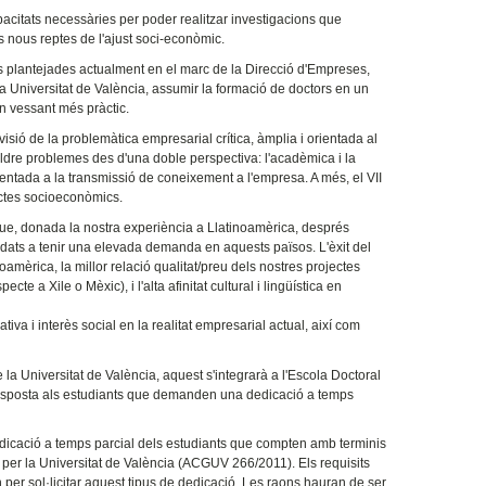
acitats necessàries per poder realitzar investigacions que
 nous reptes de l'ajust soci-econòmic.
es plantejades actualment en el marc de la Direcció d'Empreses,
a Universitat de València, assumir la formació de doctors en un
n vessant més pràctic.
isió de la problemàtica empresarial crítica, àmplia i orientada al
esoldre problemes des d'una doble perspectiva: l'acadèmica i la
rientada a la transmissió de coneixement a l'empresa. A més, el VII
ectes socioeconòmics.
que, donada la nostra experiència a Llatinoamèrica, després
idats a tenir una elevada demanda en aquests països. L'èxit del
amèrica, la millor relació qualitat/preu dels nostres projectes
 a Xile o Mèxic), i l'alta afinitat cultural i lingüística en
va i interès social en la realitat empresarial actual, així com
la Universitat de València, aquest s'integrarà a l'Escola Doctoral
 resposta als estudiants que demanden una dedicació a temps
dicació a temps parcial dels estudiants que compten amb terminis
t per la Universitat de València (ACGUV 266/2011). Els requisits
n per sol·licitar aquest tipus de dedicació. Les raons hauran de ser