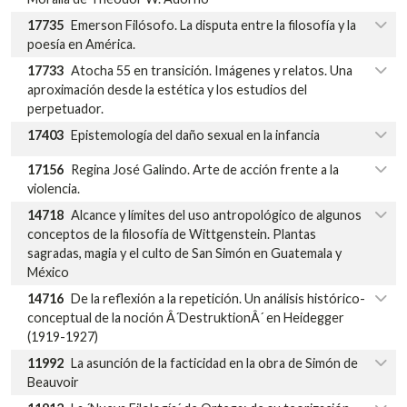
17735
Emerson Filósofo. La disputa entre la filosofía y la
poesía en América.
17733
Atocha 55 en transición. Imágenes y relatos. Una
aproximación desde la estética y los estudios del
perpetuador.
17403
Epistemología del daño sexual en la infancia
17156
Regina José Galindo. Arte de acción frente a la
violencia.
14718
Alcance y límites del uso antropológico de algunos
conceptos de la filosofía de Wittgenstein. Plantas
sagradas, magia y el culto de San Simón en Guatemala y
México
14716
De la reflexión a la repetición. Un análisis histórico-
conceptual de la noción Â´DestruktionÂ´ en Heidegger
(1919-1927)
11992
La asunción de la facticidad en la obra de Simón de
Beauvoir