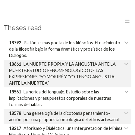
M
Theses read
18792
Platón, el más poeta de los filósofos. El nacimiento
de la filosofía bajo la forma dramática y prosística de los
Diálogos.
18661
LA MUERTE PROPIA Y LA ANGUSTIA ANTE LA
MUERTE.ESTUDIO FENOMENOLÓGICO DE LAS
EXPRESIONES `YO MORIRÉ Y `YO TENGO ANGUSTIA
ANTE LA MUERTEÂ´
18561
La herida del lenguaje. Estudio sobre las
implicaciones y presupuestos corporales de nuestras
formas de hablar.
18578
Una genealogía de la dicotomía pensamiento-
acción: por una propuesta ontológica del ethos artesanal
18217
Aforismo y Dialéctica: una interpretación de Minima
Moralia de Theodor W. Adorno