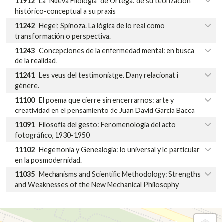
11912
La ´Nueva Filología´ de Ortega: de su teorización
histórico-conceptual a su praxis
11242
Hegel; Spinoza. La lógica de lo real como
transformación o perspectiva.
11243
Concepciones de la enfermedad mental: en busca
de la realidad.
11241
Les veus del testimoniatge. Dany relacionat i
gènere.
11100
El poema que cierre sin encerrarnos: arte y
creatividad en el pensamiento de Juan David García Bacca
11091
Filosofía del gesto: Fenomenología del acto
fotográfico, 1930-1950
11102
Hegemonía y Genealogía: lo universal y lo particular
en la posmodernidad.
11035
Mechanisms and Scientific Methodology: Strengths
and Weaknesses of the New Mechanical Philosophy