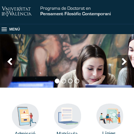
MENÚ
Línies
Admissió
Matrícula