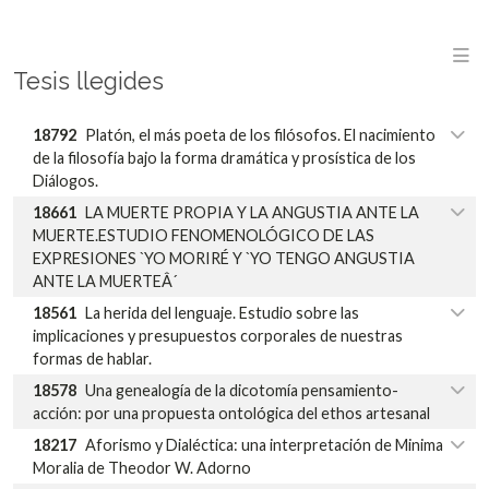
M
Tesis llegides
18792
Platón, el más poeta de los filósofos. El nacimiento
de la filosofía bajo la forma dramática y prosística de los
Diálogos.
18661
LA MUERTE PROPIA Y LA ANGUSTIA ANTE LA
MUERTE.ESTUDIO FENOMENOLÓGICO DE LAS
EXPRESIONES `YO MORIRÉ Y `YO TENGO ANGUSTIA
ANTE LA MUERTEÂ´
18561
La herida del lenguaje. Estudio sobre las
implicaciones y presupuestos corporales de nuestras
formas de hablar.
18578
Una genealogía de la dicotomía pensamiento-
acción: por una propuesta ontológica del ethos artesanal
18217
Aforismo y Dialéctica: una interpretación de Minima
Moralia de Theodor W. Adorno