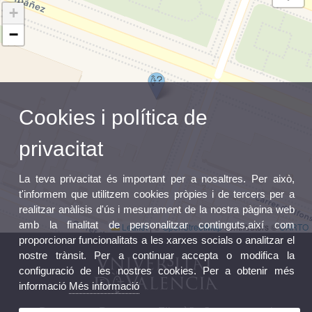
+
−
Cookies i política de
privacitat
La teva privacitat és important per a nosaltres. Per això,
t'informem que utilitzem cookies pròpies i de tercers per a
realitzar anàlisis d'ús i mesurament de la nostra pàgina web
amb la finalitat de personalitzar continguts,així com
Leaflet
|
©
OpenStreetMap
contributors ©
CARTO
proporcionar funcionalitats a les xarxes socials o analitzar el
nostre trànsit. Per a continuar accepta o modifica la
configuració de les nostres cookies. Per a obtenir més
informació
Més informació
Doctorat en Pensament Filosòfic Contemporani