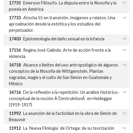
17735
Emerson Filósofo. La disputa entre la filosofía y la
poesía en América.
17733
Atocha 55 en transición. Imágenes y relatos. Una
aproximación desde la estética y los estudios del
perpetuador.
17403
Epistemología del daño sexual en la infancia
17156
Regina José Galindo. Arte de acción frente a la
violencia.
14718
Alcance y límites del uso antropológico de algunos
conceptos de la filosofía de Wittgenstein. Plantas
sagradas, magia y el culto de San Simón en Guatemala y
México
14716
De la reflexión a la repetición. Un análisis histórico-
conceptual de la noción Â´DestruktionÂ´ en Heidegger
(1919-1927)
11992
La asunción de la facticidad en la obra de Simón de
Beauvoir
11912
La ´Nueva Filología´ de Ortega: de su teorización