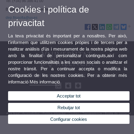
Tel. (+34) 96 386 41 00
Cookies i política de
Departament de Filosofia
dep.filosofia@uv.es
privacitat
La teva privacitat és important per a nosaltres. Per això,
t'informem que utilitzem cookies pròpies i de tercers per a
realitzar anàlisis d'ús i mesurament de la nostra pàgina web
amb la finalitat de personalitzar continguts,així com
proporcionar funcionalitats a les xarxes socials o analitzar el
nostre trànsit. Per a continuar accepta o modifica la
configuració de les nostres cookies. Per a obtenir més
Doctorat en Pensament Filosòfic Contemporani
informació
Més informació
Acceptar tot
© 2026 UV. - Av. Blasco Ibáñez, 30. 46010 València.
Rebutjar tot
Avís legal
|
Accessibilitat
|
Política privacitat
|
Cookies
|
Transparència
|
Bústia de contacte
Configurar cookies