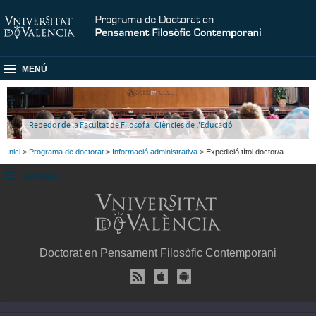
MENÚ
Rebedor de la Facultat de Filosofa i Ciències de l'Educació
Inici
>
Programa de doctorat
>
Informació administrativa
> Expedició títol doctor/a
SUBMENU
Doctorat en Pensament Filosòfic Contemporani