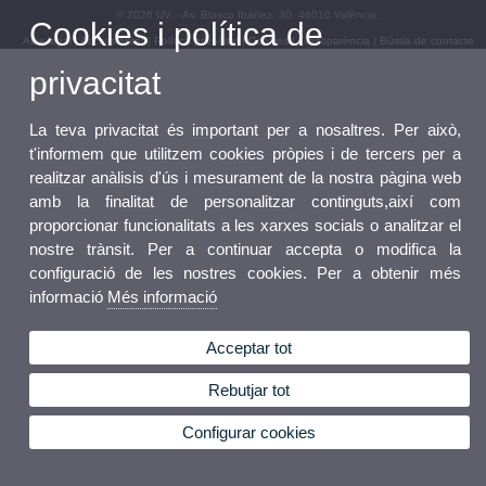
© 2026 UV. - Av. Blasco Ibáñez, 30. 46010 València.
Cookies i política de
Avís legal
|
Accessibilitat
|
Política privacitat
|
Cookies
|
Transparència
|
Bústia de contacte
privacitat
La teva privacitat és important per a nosaltres. Per això,
t'informem que utilitzem cookies pròpies i de tercers per a
realitzar anàlisis d'ús i mesurament de la nostra pàgina web
amb la finalitat de personalitzar continguts,així com
proporcionar funcionalitats a les xarxes socials o analitzar el
nostre trànsit. Per a continuar accepta o modifica la
configuració de les nostres cookies. Per a obtenir més
informació
Més informació
Acceptar tot
Rebutjar tot
Configurar cookies