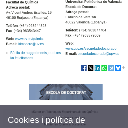
Universitat Politècnica de València
Facultat de Química
Escola de Doctorat
Adreça postal:
Adreça postal:
Av. Vicent Andrés Estellés, 19
Camino de Vera s/n
46100 Burjassot (Espanya)
46022 València (Espanya)
Telèfon
: (+34) 963544323
Telèfon:
(+34) 963877704
Fax
: (+34) 963543447
Fax:
(+34) 963879009
Web:
www.uv.es/quimica
Web:
E-mail:
kimsecre@uv.es
www.upv.es/escueladedoctorado
Bústia de suggeriments, queixes
E-mail:
escueladoctorado@upv.es
i/o felicitacions
Màster en Tècniques Experimentals en Química
Cookies i política de
Màster en Química Orgànica
Màster en Química Sostenible