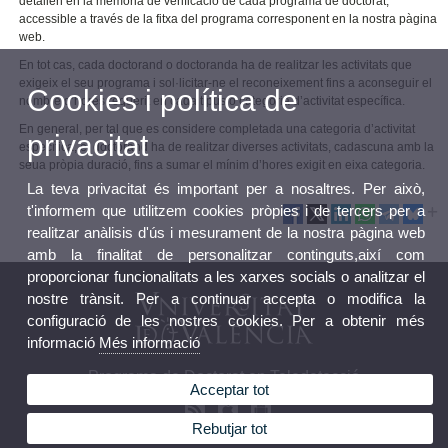
detallen en la memòria de verificació de cada programa de doctorat,
accessible a través de la fitxa del programa corresponent en la nostra pàgina
web.
En tot cas, cada doctorand o doctoranda ha de realitzar les activitats que
exigeix el seu programa i sol·licitar-ne el reconeixement fins a aconseguir el
Cookies i política de
nombre d’hores requerit en cada tipus o categoria d’activitat específica.
En general, per tal que es considere completada una categoria d’activitat
privacitat
específica, el doctorand ha de realitzar diverses activitats, cadascuna amb la
seua pròpia duració, fins a sumar el mínim d’hores exigit en eixa categoria.
La teva privacitat és important per a nosaltres. Per això,
t'informem que utilitzem cookies pròpies i de tercers per a
realitzar anàlisis d'ús i mesurament de la nostra pàgina web
amb la finalitat de personalitzar continguts,així com
proporcionar funcionalitats a les xarxes socials o analitzar el
nostre trànsit. Per a continuar accepta o modifica la
configuració de les nostres cookies. Per a obtenir més
informació
Més informació
Programa de Doctorat en Teledetecció
Acceptar tot
Rebutjar tot