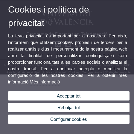
Cookies i política de
privacitat
Programa de Doctorat en Teledetecció
La teva privacitat és important per a nosaltres. Per això,
t'informem que utilitzem cookies pròpies i de tercers per a
realitzar anàlisis d'ús i mesurament de la nostra pàgina web
amb la finalitat de personalitzar continguts,així com
proporcionar funcionalitats a les xarxes socials o analitzar el
© 2026 UV. - Av. Vicent Andrés Estellés, 19. 46100 Burjassot. València. Telèfon: 96 3544350
nostre trànsit. Per a continuar accepta o modifica la
Avís legal
|
Accessibilitat
|
Política privacitat
|
Cookies
|
Transparència
|
Bústia de contacte
configuració de les nostres cookies. Per a obtenir més
informació
Més informació
Acceptar tot
Rebutjar tot
Configurar cookies