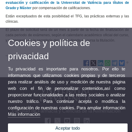
evaluación y calificación de la Universitat de València para títulos de
Grado y Máster
por compensación de calificaciones.
Están exceptuados de esta posibilidad el TFG, las prácticas externas y las
clínicas.
El plazo de solicitud será de un mes a partir de la fecha de finalización de
cada periodo de exámenes, según el calendario académico oficial del curso,
Cookies y política de
y se presenta en la secretaría del centro donde se cursa la titulación.
privacidad
_
Tu privacidad es importante para nosotros. Por ello te
informamos que utilizamos cookies propias y de terceros
para realizar análisis de uso y medición de nuestra página
web con el fin de personalizar contenidos,así como
proporcionar funcionalidades a las redes sociales o analizar
nuestro tráfico. Para continuar acepta o modifica la
configuración de nuestras cookies. Para ampliar información
Facultad de Farmacia y Ciencias de la Alimentación
Más información
Aceptar todo