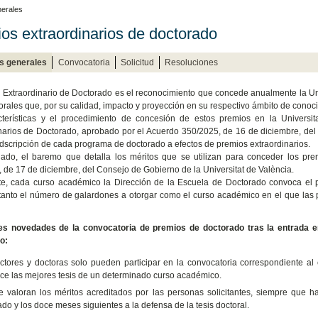
erales
os extraordinarios de doctorado
s generales
Convocatoria
Solicitud
Resoluciones
 Extraordinario de Doctorado es el reconocimiento que concede anualmente la Unive
torales que, por su calidad, impacto y proyección en su respectivo ámbito de cono
cterísticas y el procedimiento de concesión de estos premios en la Univers
narios de Doctorado, aprobado por el Acuerdo 350/2025, de 16 de diciembre, del
dscripción de cada programa de doctorado a efectos de premios extraordinarios.
lado, el baremo que detalla los méritos que se utilizan para conceder los pr
 de 17 de diciembre, del Consejo de Gobierno de la Universitat de València.
e, cada curso académico la Dirección de la Escuela de Doctorado convoca el p
tanto el número de galardones a otorgar como el curso académico en el que las
les novedades de la convocatoria de premios de doctorado tras la entrada 
o:
ctores y doctoras solo pueden participar en la convocatoria correspondiente a
ce las mejores tesis de un determinado curso académico.
e valoran los méritos acreditados por las personas solicitantes, siempre que 
do y los doce meses siguientes a la defensa de la tesis doctoral.