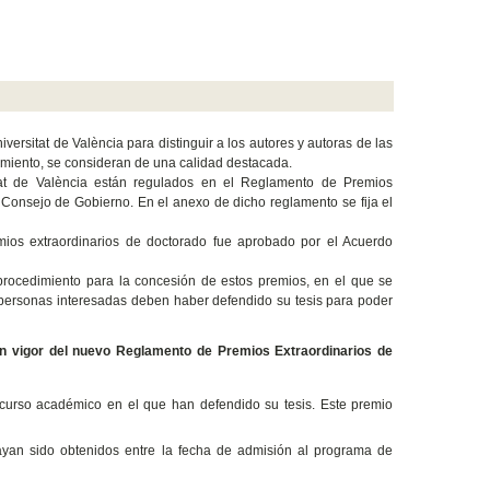
rsitat de València para distinguir a los autores y autoras de las
cimiento, se consideran de una calidad destacada.
itat de València están regulados en el Reglamento de Premios
 Consejo de Gobierno. En el anexo de dicho reglamento se fija el
emios extraordinarios de doctorado fue aprobado por el Acuerdo
rocedimiento para la concesión de estos premios, en el que se
 personas interesadas deben haber defendido su tesis para poder
en vigor del nuevo Reglamento de Premios Extraordinarios de
l curso académico en el que han defendido su tesis. Este premio
hayan sido obtenidos entre la fecha de admisión al programa de