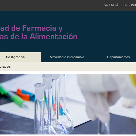
VALENCIÀ
ENGLISH
Postgrados
Movilidad e intercambio
Departamentos
orados