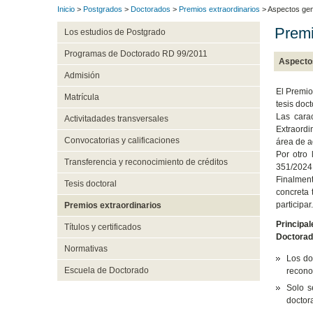
Inicio
>
Postgrados
>
Doctorados
>
Premios extraordinarios
> Aspectos gen
Premi
Los estudios de Postgrado
Programas de Doctorado RD 99/2011
Aspecto
Admisión
El Premio
Matrícula
tesis doc
Las cara
Activitadades transversales
Extraordi
Convocatorias y calificaciones
área de a
Por otro 
Transferencia y reconocimiento de créditos
351/2024,
Finalment
Tesis doctoral
concreta 
participar.
Premios extraordinarios
Principa
Títulos y certificados
Doctorad
Normativas
Los do
Escuela de Doctorado
recono
Solo s
doctora