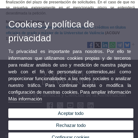
finalización del plazo de presentación de solicitudes. En el caso de que no
se resuelva expresamente en el mencionado plazo se entenderá
desestimada la petición.
Cookies y política de
Normativa reguladora
Reglamento de reconocimiento y transferencia de créditos en títulos
oficiales de grado y máster de la Universitat de València
(ACGUV
privacidad
178/2023)
Tu privacidad es importante para nosotros. Por ello te
informamos que utilizamos cookies propias y de terceros
para realizar análisis de uso y medición de nuestra página
web con el fin de personalizar contenidos,así como
proporcionar funcionalidades a las redes sociales o analizar
nuestro tráfico. Para continuar acepta o modifica la
configuración de nuestras cookies. Para ampliar información
Facultad de Farmacia y Ciencias de la Alimentación
Más información
Aceptar todo
Rechazar todo
© 2026 UV. - Av. de Vicent Andrés Estellés 22 46100 Burjassot. Valencia. España. Tel (+34)
Configurar cookies