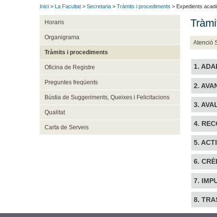
Inici
>
La Facultat
>
Secretaria
>
Tràmits i procediments
> Expedients acad
Tràmi
Horaris
Organigrama
Atenció 
Tràmits i procediments
1. AD
Oficina de Registre
Preguntes freqüents
2. AV
Bústia de Suggeriments, Queixes i Felicitacions
3. AV
Qualitat
4. RE
Carta de Serveis
5. ACT
6. CRÈ
7. IM
8. TR