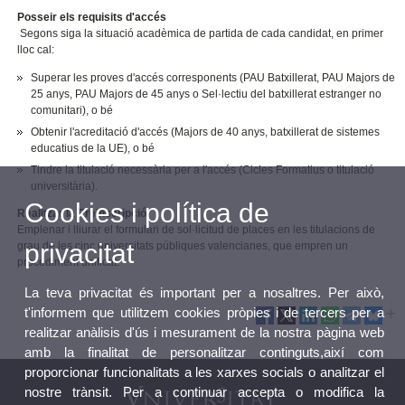
Posseir els requisits d'accés
Segons siga la situació acadèmica de partida de cada candidat, en primer
lloc cal:
Superar les proves d'accés corresponents (PAU Batxillerat, PAU Majors de
25 anys, PAU Majors de 45 anys o Sel·lectiu del batxillerat estranger no
comunitari), o bé
Obtenir l'acreditació d'accés (Majors de 40 anys, batxillerat de sistemes
educatius de la UE), o bé
Tindre la titulació necessària per a l'accés (Cicles Formatius o titulació
universitària).
Cookies i política de
Realitzar la Preinscripció
Emplenar i lliurar el formulari de sol·licitud de places en les titulacions de
privacitat
grau de les cinc universitats públiques valencianes, que empren un
procediment unificat.
La teva privacitat és important per a nosaltres. Per això,
t'informem que utilitzem cookies pròpies i de tercers per a
realitzar anàlisis d'ús i mesurament de la nostra pàgina web
amb la finalitat de personalitzar continguts,així com
proporcionar funcionalitats a les xarxes socials o analitzar el
nostre trànsit. Per a continuar accepta o modifica la