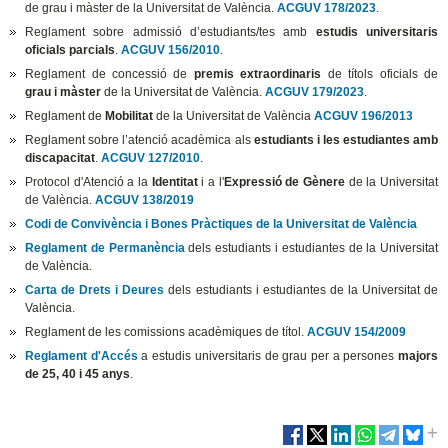
de grau i màster de la Universitat de València.
ACGUV 178/2023
.
Reglament sobre admissió d’estudiants/tes amb
estudis universitaris
oficials parcials
.
ACGUV 156/2010
.
Reglament de concessió de
premis extraordinaris
de títols oficials de
grau i màster
de la Universitat de València.
ACGUV 179/2023
.
Reglament de
Mobilitat
de la Universitat de València
ACGUV 196/2013
Reglament sobre l’atenció acadèmica als
estudiants i les estudiantes amb
discapacitat
.
ACGUV 127/2010
.
Protocol d'Atenció a la
Identitat
i a l'
Expressió de Gènere
de la Universitat
de València.
ACGUV 138/2019
Codi de Convivència i Bones Pràctiques de la Universitat de València
Reglament de Permanència
dels estudiants i estudiantes de la Universitat
de València.
Carta de Drets i Deures
dels estudiants i estudiantes de la Universitat de
València.
Reglament de les comissions acadèmiques de títol.
ACGUV 154/2009
Reglament d'Accés
a estudis universitaris de grau per a persones
majors
de 25, 40 i 45 anys
.