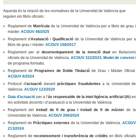
Aquesta és la relació de les normatives de la Universitat de València que
regulen els títols oficials:
Reglament de
Matrícula
de la Universitat de València per a títols de grau i
màster.
ACGUV 48/2025
Reglament d'
Avaluació
i
Qualificació
de la Universitat de València per a
títols de grau i màster.
ACGUV 108/2017
Reglament per al
desenvolupament de la menció dual
en titulacions
oficials de la Universitat de València.
ACGUV 322/2023
.
Model de conveni
i
de programa formatiu.
Reglament de
Programes de Doble Titulació
de Grau i Màster Oficial.
ACGUV 6/2024
Protocol d'
actuació
davant
pràctiques fraudulentes
a la Universitat de
València.
ACGUV 123/2020
Guia d’actuació
per a l’
ús responsable de la intel·ligència artificial (IA)
en
les activitats docents i d’avaluació a la Universitat de València
Reglament del
treball de fi de grau i treball de fi de màster
de la
Universitat de València.
ACGUV 206/2024
Reglament de
Pràctiques externes
de la Universitat de València.
ACGUV
213/2024
.
Reglament de
reconeixement i transferència de crèdits
en títols oficials