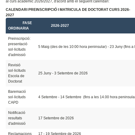
al curs acadèmic 2026/2027, d'acord amb el següent calendari:
CALENDARI PREINSCRIPCIÓ I MATRICULA DE DOCTORAT CURS 2026-
2027
FASE
2026-2027
ORDINARIA
Preinscripció:
presentació
5 Maig (des de les 10:00 hora peninsular) - 23 Juny (fins a
sol·licituds
d'admissió
Revisió
sol·licituds
25 Juny - 3 Setembre de 2026
Escola de
Doctorat
Baremació
sol·licituds
4 Setembre - 14 Setembre (fins a les 14.00 hora peninsula
CAPD
Notificació
resultats
17 Setembre de 2026
d'admissió
Reclamacions
17 - 19 Setembre de 2026