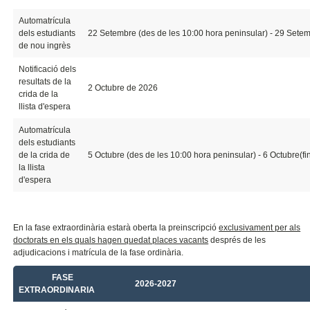
Automatrícula
dels estudiants
22 Setembre (des de les 10:00 hora peninsular) - 29 Setem
de nou ingrès
Notificació dels
resultats de la
2 Octubre de 2026
crida de la
llista d'espera
Automatrícula
dels estudiants
de la crida de
5 Octubre (des de les 10:00 hora peninsular) - 6 Octubre(f
la llista
d'espera
En la fase extraordinària estarà oberta la preinscripció
exclusivament per als
doctorats en els quals hagen quedat places vacants
després de les
adjudicacions i matrícula de la fase ordinària.
FASE
2026-2027
EXTRAORDINARIA