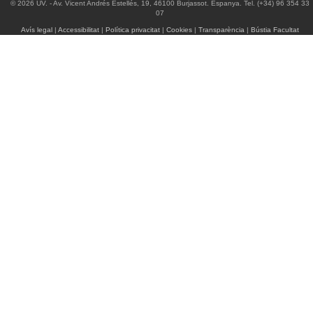
© 2026 UV. - Av. Vicent Andrés Estellés, 19, 46100 Burjassot. Espanya. Tel. (+34) 96 354 33
07
Avís legal
|
Accessibilitat
|
Política privacitat
|
Cookies
|
Transparència
|
Bústia Facultat