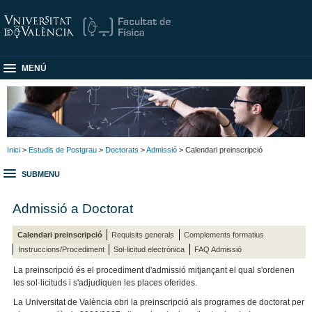
MENÚ
Inici
>
Estudis de Postgrau
>
Doctorats
>
Admissió
> Calendari preinscripció
SUBMENU
Admissió a Doctorat
Calendari preinscripció
Requisits generals
Complements formatius
Instruccions/Procediment
Sol·licitud electrònica
FAQ Admissió
La preinscripció és el procediment d'admissió mitjançant el qual s'ordenen
les sol·licituds i s'adjudiquen les places oferides.
La Universitat de València obri la preinscripció als programes de doctorat per