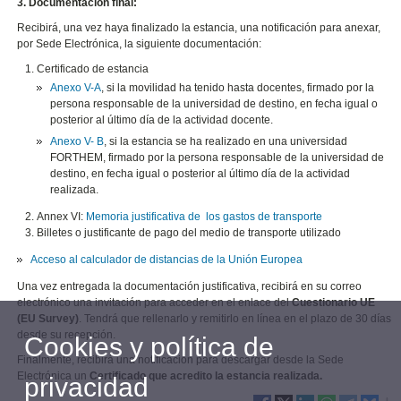
3. Documentación final:
Recibirá, una vez haya finalizado la estancia, una notificación para anexar,
por Sede Electrónica, la siguiente documentación:
Certificado de estancia
Anexo V-A
, si la movilidad ha tenido hasta docentes, firmado por la
persona responsable de la universidad de destino, en fecha igual o
posterior al último día de la actividad docente.
Anexo V- B
, si la estancia se ha realizado en una universidad
FORTHEM, firmado por la persona responsable de la universidad de
destino, en fecha igual o posterior al último día de la actividad
realizada.
Annex VI:
Memoria justificativa de los gastos de transporte
Billetes o justificante de pago del medio de transporte utilizado
Acceso al calculador de distancias de la Unión Europea
Una vez entregada la documentación justificativa, recibirá en su correo
electrónico una invitación para acceder en el enlace del
Cuestionario UE
(EU Survey)
. Tendrá que rellenarlo y remitirlo en línea en el plazo de 30 días
desde su recepción.
Cookies y política de
Finalmente, recibirá una notificación para descargar desde la Sede
Electrónica un
Certificado que acredito la estancia realizada.
privacidad