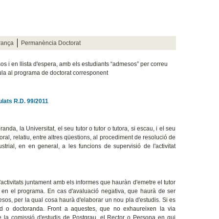
rança
Permanència Doctorat
sos i en llista d'espera, amb els estudiants “admesos” per correu
cula al programa de doctorat corresponent
lats R.D. 99/2011
da, la Universitat, el seu tutor o tutor o tutora, si escau, i el seu
l, relatiu, entre altres qüestions, al procediment de resolució de
strial, en en general, a les funcions de supervisió de l'activitat
ctivitats juntament amb els informes que hauràn d'emetre el tutor
uar en el programa. En cas d'avaluació negativa, que haurà de ser
sos, per la qual cosa haurà d'elaborar un nou pla d'estudis. Si es
nd o doctoranda. Front a aquestes, que no exhaureixen la via
 de la comissió d'estudis de Postgrau, el Rector o Persona en qui