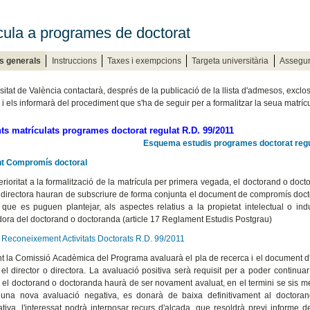
cula a programes de doctorat
s generals
Instruccions
Taxes i exempcions
Targeta universitària
Assegu
sitat de València contactarà, després de la publicació de la llista d'admesos, exclo
c i els informarà del procediment que s'ha de seguir per a formalitzar la seua matrí
ts matrículats programes doctorat regulat R.D. 99/2011
Esquema estudis programes doctorat regu
 Compromís doctoral
ioritat a la formalització de la matrícula per primera vegada, el doctorand o doctoran
o directora hauran de subscriure de forma conjunta el document de compromís doctora
s que es puguen plantejar, als aspectes relatius a la propietat intelectual o indu
dora del doctorand o doctoranda (article 17 Reglament Estudis Postgrau)
 Reconeixement Activitats Doctorats R.D. 99/2011
 la Comissió Acadèmica del Programa avaluarà el pla de recerca i el document d'a
i el director o directora. La avaluació positiva serà requisit per a poder contin
 el doctorand o doctoranda haurà de ser novament avaluat, en el termini se sis me
 una nova avaluació negativa, es donarà de baixa definitivament al doctora
ativa, l'interessat podrà interposar recurs d'alçada, que resoldrà previ informe