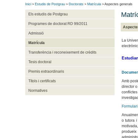
Inici
>
Estudis de Postgrau
>
Doctorats
>
Matrícula
> Aspectes generals
Matrí
Els estudis de Postgrau
Programes de doctorat RD 99/2011
Aspecte
Admissió
La Univer
Matrícula
electròni
Transferència i reconeixement de crèdits
Estudian
Tesis doctoral
Premis extraordinaris
Document
Amb poster
Títols i certificats
director 
Normatives
conflicte
investiga
Formulari
Anualment
o tutora 
motivada,
produeix
administr