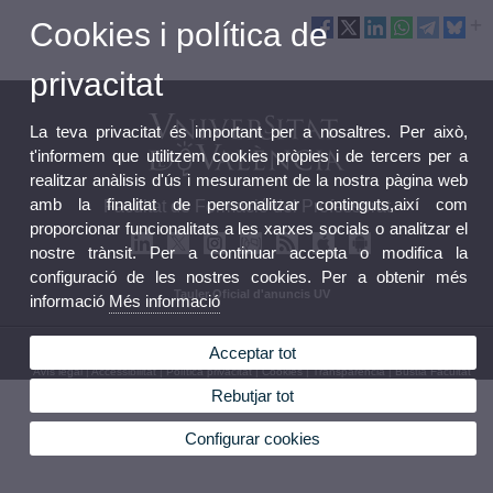
Cookies i política de
privacitat
La teva privacitat és important per a nosaltres. Per això,
t'informem que utilitzem cookies pròpies i de tercers per a
realitzar anàlisis d'ús i mesurament de la nostra pàgina web
amb la finalitat de personalitzar continguts,així com
Facultat de Formació del Professorat
proporcionar funcionalitats a les xarxes socials o analitzar el
nostre trànsit. Per a continuar accepta o modifica la
configuració de les nostres cookies. Per a obtenir més
Tauler Oficial d'anuncis UV
informació
Més informació
© 2026 UV. - Avda. Tarongers, 4. 46022 València. Espanya. Tel (+34) 963 86 44 90
Acceptar tot
Avís legal
|
Accessibilitat
|
Política privacitat
|
Cookies
|
Transparència
|
Bústia Facultat
Rebutjar tot
Configurar cookies