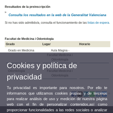
Resultados de la preinscripción
Consulta los resultados en la web de la Generalitat Valenciana
Si no has sido admitido/a, consulta el funcionamiento de las
listas de espera
.
Facultat de Medicina i Odontologia
Grado
Lugar
Horario
Grado en Medicina
Aula Magna -
Facultat Medicina i
Odontología
Cookies y política de
Grado en
Aula Magna -
Odontología
Facultat Medicina i
privacidad
Odontología
Tu privacidad es importante para nosotros. Por ello te
informamos que utilizamos cookies propias y de terceros
para realizar análisis de uso y medición de nuestra página
web con el fin de personalizar contenidos,así como
proporcionar funcionalidades a las redes sociales o analizar