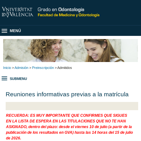
MENÚ
Inicio
>
Admisión
>
Preinscripción
> Admitidos
SUBMENU
Reuniones informativas previas a la matrícula
RECUERDA: ES MUY IMPORTANTE QUE CONFIRMES QUE SIGUES
EN LA LISTA DE ESPERA EN LAS TITULACIONES QUE NO TE HAN
ASIGNADO, dentro del plazo: desde el viernes 10 de julio (a partir de la
publicación de los resultados en GVA) hasta las 14 horas del 15 de julio
de 2026.