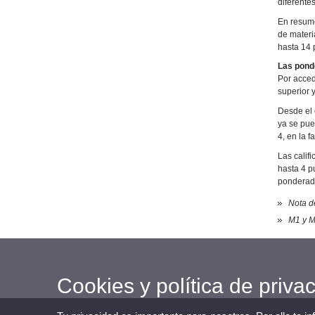
diferente
En resume
de materi
hasta 14 
Las pond
Por acced
superior 
Desde el 
ya se pue
4, en la f
Las calif
hasta 4 p
ponderado
Nota d
M1 y M
Cookies y política de priva