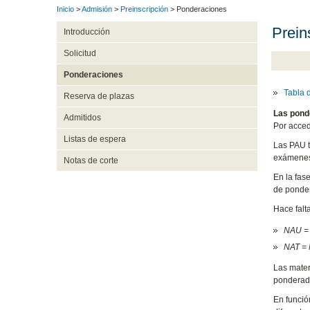
Inicio
>
Admisión
>
Preinscripción
> Ponderaciones
Prein
Introducción
Solicitud
Ponderaciones
Tabla 
Reserva de plazas
Las ponde
Admitidos
Por acced
Listas de espera
Las PAU ti
exámene
Notas de corte
En la fas
de ponder
Hace falt
NAU = 
NAT = 
Las mater
ponderada
En funció