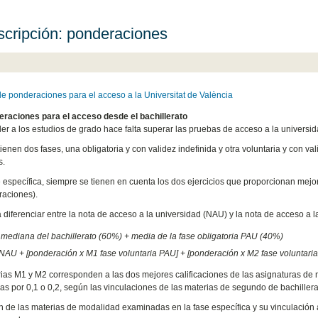
scripción: ponderaciones
de ponderaciones para el acceso a la Universitat de València
raciones para el acceso desde el bachillerato
er a los estudios de grado hace falta superar las pruebas de acceso a la universid
enen dos fases, una obligatoria y con validez indefinida y otra voluntaria y con val
s.
e específica, siempre se tienen en cuenta los dos ejercicios que proporcionan mej
aciones).
a diferenciar entre la nota de acceso a la universidad (NAU) y la nota de acceso a la
mediana del bachillerato (60%) + media de la fase obligatoria PAU (40%)
NAU + [ponderación x M1 fase voluntaria PAU] + [ponderación x M2 fase voluntari
ias M1 y M2 corresponden a las dos mejores calificaciones de las asignaturas de
s por 0,1 o 0,2, según las vinculaciones de las materias de segundo de bachillerat
n de las materias de modalidad examinadas en la fase específica y su vinculación