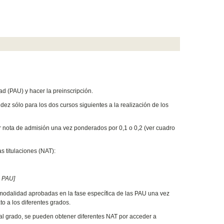
ad (PAU) y hacer la preinscripción.
idez sólo para los dos cursos siguientes a la realización de los
or nota de admisión una vez ponderados por 0,1 o 0,2 (ver cuadro
s titulaciones (NAT):
a PAU]
 modalidad aprobadas en la fase específica de las PAU una vez
o a los diferentes grados.
 al grado, se pueden obtener diferentes NAT por acceder a