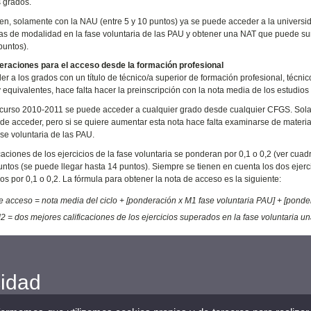
s grados.
n, solamente con la NAU (entre 5 y 10 puntos) ya se puede acceder a la universid
as de modalidad en la fase voluntaria de las PAU y obtener una NAT que puede su
puntos).
eraciones para el acceso desde la formación profesional
er a los grados con un título de técnico/a superior de formación profesional, técnico
y equivalentes, hace falta hacer la preinscripción con la nota media de los estudio
curso 2010-2011 se puede acceder a cualquier grado desde cualquier CFGS. Solame
de acceder, pero si se quiere aumentar esta nota hace falta examinarse de mater
ase voluntaria de las PAU.
icaciones de los ejercicios de la fase voluntaria se ponderan por 0,1 o 0,2 (ver cu
untos (se puede llegar hasta 14 puntos). Siempre se tienen en cuenta los dos eje
s por 0,1 o 0,2. La fórmula para obtener la nota de acceso es la siguiente:
e acceso = nota media del ciclo + [ponderación x M1 fase voluntaria PAU] + [ponde
2 = dos mejores calificaciones de los ejercicios superados en la fase voluntaria u
cidad