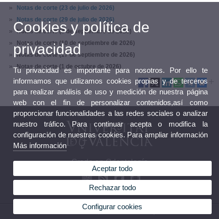
Notas de corte (23 de julio de 2026)
Notas de corte (29 de julio de 2026)
Cookies y política de
Notas de corte (3 de septiembre de 2026)
Notas de corte (10 de septiembre de 2026)
privacidad
Notas de corte (17 de septiembre de 2026)
Notas de corte (1 de octubre de 2026)
Tu privacidad es importante para nosotros. Por ello te
informamos que utilizamos cookies propias y de terceros
para realizar análisis de uso y medición de nuestra página
web con el fin de personalizar contenidos,así como
proporcionar funcionalidades a las redes sociales o analizar
nuestro tráfico. Para continuar acepta o modifica la
configuración de nuestras cookies. Para ampliar información
Más información
Grado en Odontología
Aceptar todo
Rechazar todo
Configurar cookies
© 2026 UV. - Avenida Blasco Ibáñez, 15. 46010 Valencia. España. Tel. 96 386 41 00