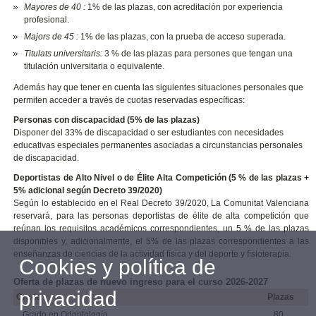
Mayores de 40 :
1% de las plazas, con acreditación por experiencia
profesional.
Majors de 45 :
1% de las plazas, con la prueba de acceso superada.
Titulats universitaris:
3 % de las plazas para persones que tengan una
titulación universitaria o equivalente.
Además hay que tener en cuenta las siguientes situaciones personales que
permiten acceder a través de cuotas reservadas específicas:
Personas con discapacidad (5% de las plazas)
Disponer del 33% de discapacidad o ser estudiantes con necesidades
educativas especiales permanentes asociadas a circunstancias personales
de discapacidad.
Deportistas de Alto Nivel o de Élite Alta Competición (5 % de las plazas +
5% adicional según Decreto 39/2020
)
Según lo establecido en el Real Decreto 39/2020, La Comunitat Valenciana
reservará, para las personas deportistas de élite de alta competición que
reúnan los requisitos académicos correspondientes, un 5 % de las plazas
disponibles y, adicionalmente, el 5% de las plazas correspondientes a las
enseñanzas de ciencias de la actividad física y del deporte y fisioterapia.
Cookies y política de
Oferta de plazas de nuevo ingreso para el curso 2026-2027
privacidad
Grado
Plazas
Grado en Odontología
80