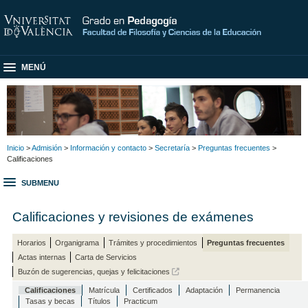
MENÚ
Inicio
>
Admisión
>
Información y contacto
>
Secretaría
>
Preguntas frecuentes
>
Calificaciones
SUBMENU
Calificaciones y revisiones de exámenes
Horarios
Organigrama
Trámites y procedimientos
Preguntas frecuentes
Actas internas
Carta de Servicios
Buzón de sugerencias, quejas y felicitaciones
Calificaciones
Matrícula
Certificados
Adaptación
Permanencia
Tasas y becas
Títulos
Practicum