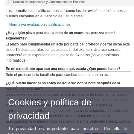
Traslado de expediente y Continuación de Estudios
Las normativas de calificaciones, así como las de revisión de exámenes las
puedes encontrar en el Servicio de Estudiantes:
Normativa evaluación y calificaciones
¿Hay algún plazo para que la nota de un examen aparezca en mi
expediente?
El plazo para cumplimentar un acta por parte del profesor y cerrar dicha acta
es de 15 días naturales contados a partir del examen. Una vez cerrada
aparecerá en tu expediente en el plazo de 24 horas (salvo problemas
informáticos).
En mi expediente aparece una nota equivocada ¿Qué puedo hacer?
Sólo el profesor esta facultado para cambiar una nota en un acta.
¿Qué puedo hacer si no estoy de acuerdo con la nota después de la
revisión del examen?
Después de realizada la revisión ante el profesor, o de haberla intentado sin
Cookies y política de
efectos, el estudiante puede impugnar la calificación final ante el decano o
director del centro en el plazo de 5 días hábiles desde la fecha de
publicación de la calificación global definitiva de la asignatura. Para lo cual,
privacidad
tiene que adjuntar un escrito en el cual se argumente y se motive
adecuadamente la impugnación realizada. Trámite Sede electrónica.
Enlace
a información del trámite
Tu privacidad es importante para nosotros. Por ello te