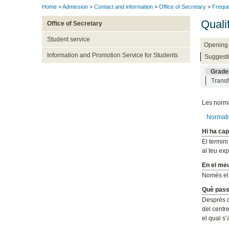
Home
>
Admission
>
Contact and information
>
Office of Secretary
>
Freque
Quali
Office of Secretary
Student service
Opening 
Information and Promotion Service for Students
Suggesti
Grade
Transf
Les norma
Normativ
Hi ha cap
El termin
al teu ex
En el me
Només el 
Què passa
Després de
del centre
el qual s