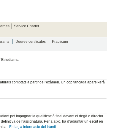
ternes
Service Charter
grants
Degree certificates
Practicum
'Estudiants:
naturals comptats a partir de l'exàmen. Un cop tancada apareixerà
udiant pot impugnar la qualificació final davant el degà o director
 definitiva de l’assignatura. Per a això, ha d’adjuntar un escrit en
ònica.
Enllaç a informació del trámit