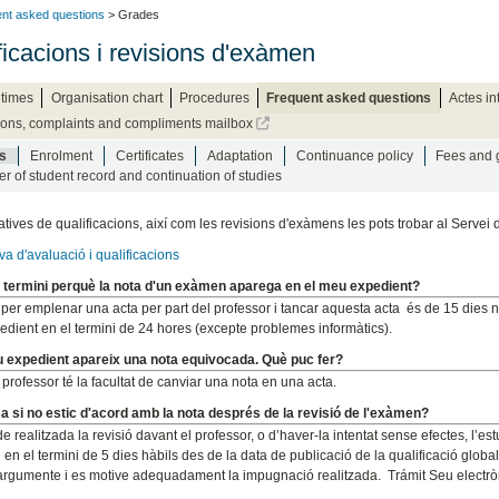
nt asked questions
> Grades
ficacions i revisions d'exàmen
times
Organisation chart
Procedures
Frequent asked questions
Actes in
ons, complaints and compliments mailbox
s
Enrolment
Certificates
Adaptation
Continuance policy
Fees and 
er of student record and continuation of studies
tives de qualificacions, així com les revisions d'exàmens les pots trobar al Servei d
a d'avaluació i qualificacions
 termini perquè la nota d'un exàmen aparega en el meu expedient?
i per emplenar una acta per part del professor i tancar aquesta acta és de 15 dies 
pedient en el termini de 24 hores (excepte problemes informàtics).
u expedient apareix una nota equivocada. Què puc fer?
professor té la facultat de canviar una nota en una acta.
 si no estic d'acord amb la nota després de la revisió de l'exàmen?
 realitzada la revisió davant el professor, o d’haver-la intentat sense efectes, l’est
 en el termini de 5 dies hàbils des de la data de publicació de la qualificació global
’argumente i es motive adequadament la impugnació realitzada. Trámit Seu electr