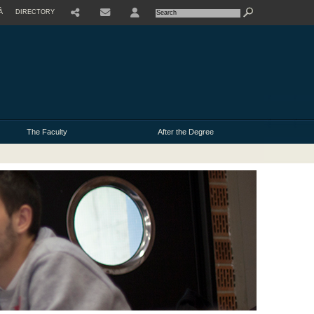
À
DIRECTORY
USER
The Faculty
After the Degree