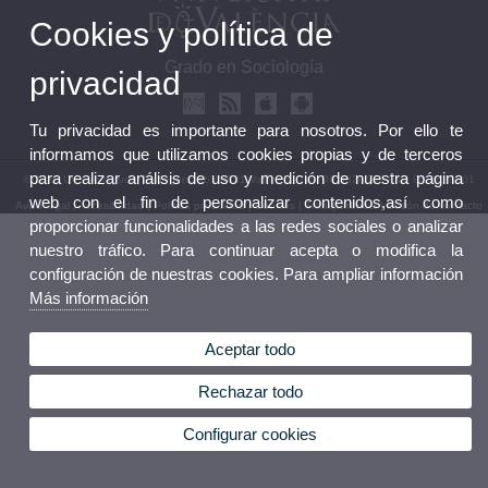
Cookies y política de
Grado en Sociología
privacidad
Tu privacidad es importante para nosotros. Por ello te
informamos que utilizamos cookies propias y de terceros
para realizar análisis de uso y medición de nuestra página
© 2026 UV. - Avinguda Tarongers, 4b 46021 València. Tel.: 96 3828500 Fax: 96 3828501
web con el fin de personalizar contenidos,así como
Aviso legal
|
Accesibilidad
|
Política privacidad
|
Cookies
|
Transparencia
|
Buzón de contacto
proporcionar funcionalidades a las redes sociales o analizar
nuestro tráfico. Para continuar acepta o modifica la
configuración de nuestras cookies. Para ampliar información
Más información
Aceptar todo
Rechazar todo
Configurar cookies