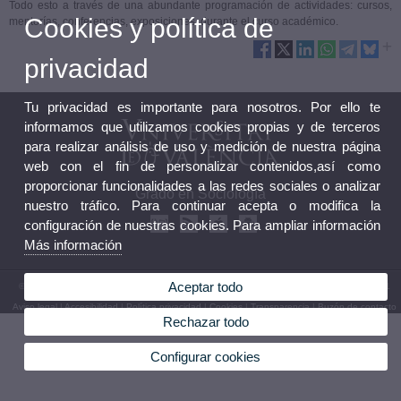
Todo esto a través de una abundante programación de actividades: cursos,
Cookies y política de
mentorías, conferencias, exposiciones durante el curso académico.
privacidad
Tu privacidad es importante para nosotros. Por ello te
informamos que utilizamos cookies propias y de terceros
para realizar análisis de uso y medición de nuestra página
web con el fin de personalizar contenidos,así como
proporcionar funcionalidades a las redes sociales o analizar
Grado en Sociología
nuestro tráfico. Para continuar acepta o modifica la
configuración de nuestras cookies. Para ampliar información
Más información
Aceptar todo
© 2026 UV. - Avinguda Tarongers, 4b 46021 València. Tel.: 96 3828500 Fax: 96 3828501
Aviso legal
|
Accesibilidad
|
Política privacidad
|
Cookies
|
Transparencia
|
Buzón de contacto
Rechazar todo
Configurar cookies