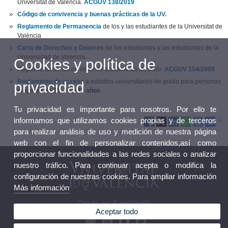
Universitat de València.
ACGUV 138/2019
Código de convivencia y buenas prácticas de la UV.
Reglamento de
Permanencia
de los y las estudiantes de la Universitat de
València
Carta de Derechos y Deberes
de los estudiantes y las estudiantes de la
Universidad de Valencia.
Cookies y política de
Reglamento de las comisiones académicas de título.
ACGUV 154/2009
Reglamento de acceso
a estudios universitarios de grado para personas
privacidad
mayores de 25, 40 y 45 años
.
Tu privacidad es importante para nosotros. Por ello te
informamos que utilizamos cookies propias y de terceros
para realizar análisis de uso y medición de nuestra página
web con el fin de personalizar contenidos,así como
proporcionar funcionalidades a las redes sociales o analizar
nuestro tráfico. Para continuar acepta o modifica la
configuración de nuestras cookies. Para ampliar información
Más información
Grado en Sociología
Aceptar todo