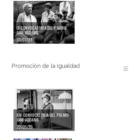
IX CONVOCATORIA DEL PREMIO
JANE ADDAMS
30/07/21
Promoción de la Igualdad
Men
XIV CONVOCATORIA DEL PREMIO
JANE ADDAMS
22/05/26