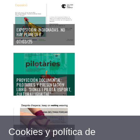
EXPOSICIÓN: INDIGNADAS. NO
HAY PLANETA B
07/03/25
PROYECCIÓN DOCUMENTAL:
PILOTARIES Y PRESENTACIÓN
LIBRO: "DONES I PILOTA: ESPORT,
CULTURA I IGUALTAT"
06/03/25
Cookies y política de
PERFORMANCE DE ANA BELTRÁN
PORCAR