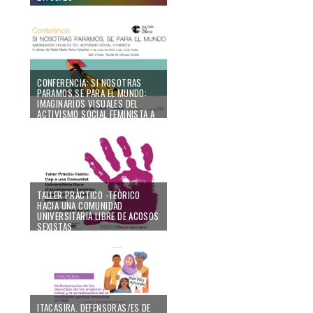
CONFERENCIA: SI NOSOTRAS
PARAMOS,SE PARA EL MUNDO:
IMAGINARIOS VISUALES DEL
ACTIVISMO SOCIAL FEMINISTA A
CARGO DE MARÍA ACHA-
KUTSCHER
31/03/25
TALLER PRÀCTICO -TEÒRICO
HACIA UNA COMUNIDAD
UNIVERSITARIA LIBRE DE ACOSOS
SEXISTAS
20/12/24
ITACASIRA. DEFENSORAS/ES DE