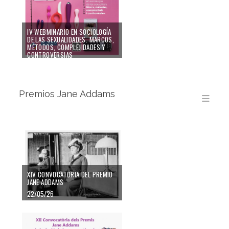
IV WEBMINARIO EN SOCIOLOGÍA
DE LAS SEXUALIDADES. MARCOS,
MÉTODOS, COMPLEJIDADES Y
CONTROVERSIAS
10/04/24
Premios Jane Addams
Men
XIV CONVOCATORIA DEL PREMIO
JANE ADDAMS
22/05/26