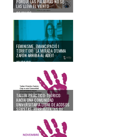
PORQUE LAS PALABRAS NO SE
LAS LLEVA EL VIENTO
26/01/26
FEMINISME, EMANCIPACIÓ I
TERRITORI: LA MIRADA D'EMMA
ZAFÓN ARRIBA AL ADEIT
12/01/26
TALLER PRÁCTICO-TEÓRICO:
HACIA UNA COMUNIDAD
UNIVERSITARIA LIBRE DE ACOSOS
SEXISTAS. HERRAMIENTAS DE
IDENTIFICACION Y PREVENCIÓN
09/01/26