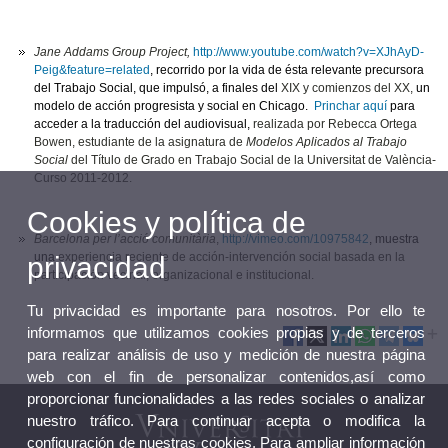
Jane Addams Group Project,
http://www.youtube.com/watch?v=XJhAyD-
Peig&feature=related
, recorrido por la vida de ésta relevante precursora
del Trabajo Social, que impulsó, a finales del
XIX y comienzos del XX,
un
modelo de acción progresista y social en Chicago.
Princhar aquí
para
acceder a la traducción del audiovisual,
realizada por Rebecca Ortega
Bowen, estudiante de la asignatura de
Modelos Aplicados al Trabajo
Social
del Título de Grado en Trabajo Social de la Universitat de València-
Curso 2011-2012.
Cookies y política de
Barcelona per l’acció comunitària
,
http://vimeo.com/10975842
, muestra
una
experiencia reciente de acción-intervención social
basada en la
privacidad
participación vecinal, organizacional e institucional.
Tu privacidad es importante para nosotros. Por ello te
informamos que utilizamos cookies propias y de terceros
para realizar análisis de uso y medición de nuestra página
web con el fin de personalizar contenidos,así como
proporcionar funcionalidades a las redes sociales o analizar
nuestro tráfico. Para continuar acepta o modifica la
configuración de nuestras cookies. Para ampliar información