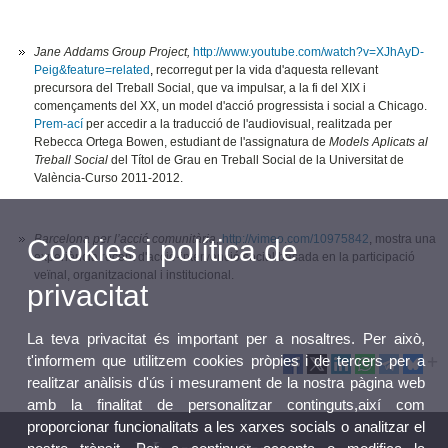
Jane Addams Group Project,
http://www.youtube.com/watch?v=XJhAyD-
Peig&feature=related
,
recorregut per la vida d'aquesta rellevant
precursora del Treball Social, que va impulsar, a la fi del XIX i
començaments del XX, un model d'acció progressista i social a Chicago.
Prem-ací
per accedir a la traducció de l'audiovisual, realitzada per
Rebecca Ortega Bowen, estudiant de l'assignatura de
Models Aplicats al
Treball Social
del Títol de Grau en Treball Social de la Universitat de
València-Curso 2011-2012.
Barcelona per l’acció comunitària
,
http://vimeo.com/10975842
,
mostra una
Cookies i política de
experiència recent d'acció-intervenció social basada en la participació
veïnal, organitzacional i institucional.
privacitat
La teva privacitat és important per a nosaltres. Per això,
t'informem que utilitzem cookies pròpies i de tercers per a
realitzar anàlisis d'ús i mesurament de la nostra pàgina web
amb la finalitat de personalitzar continguts,així com
proporcionar funcionalitats a les xarxes socials o analitzar el